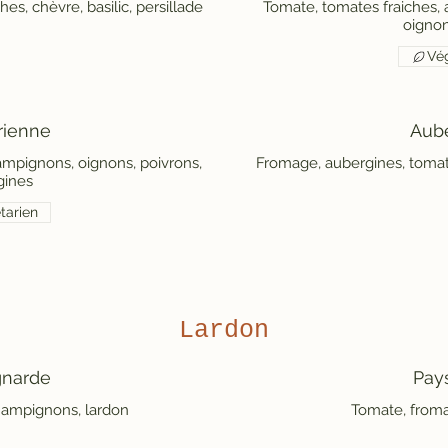
es, chèvre, basilic, persillade
Tomate, tomates fraiches, 
oignon
Vég
rienne
Aub
ampignons, oignons, poivrons,
gines
tarien
Lardon
narde
Pay
hampignons, lardon
Tomate, froma