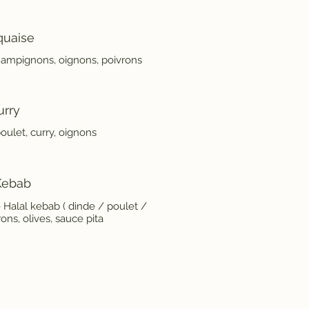
quaise
hampignons, oignons, poivrons
urry
ulet, curry, oignons
Kebab
Halal kebab ( dinde / poulet /
ons, olives, sauce pita