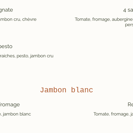
gnate
4 s
ambon cru, chèvre
Tomate, fromage, aubergine,
pers
pesto
raiches, pesto, jambon cru
Jambon blanc
fromage
R
, jambon blanc
Tomate, fromage, 