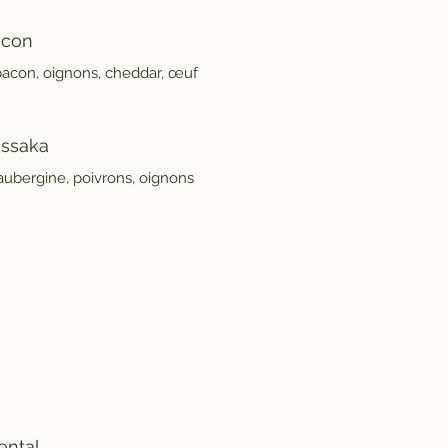
acon
bacon, oignons, cheddar, œuf
ssaka
aubergine, poivrons, oignons
ental