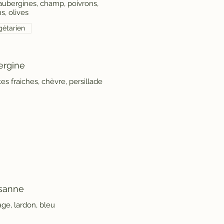
aubergines, champ, poivrons,
s, olives
étarien
ergine
sanne
ge, lardon, bleu