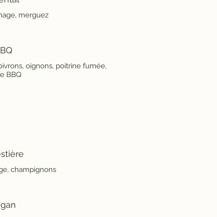
mage, merguez
BQ
vrons, oignons, poitrine fumée,
ce BBQ
stière
ge, champignons
egan