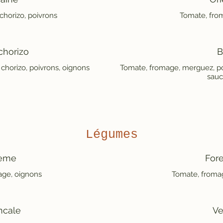
chorizo, poivrons
Tomate, fro
chorizo
B
chorizo, poivrons, oignons
Tomate, fromage, merguez, poi
sau
Légumes
eme
Fore
age, oignons
Tomate, froma
ncale
V