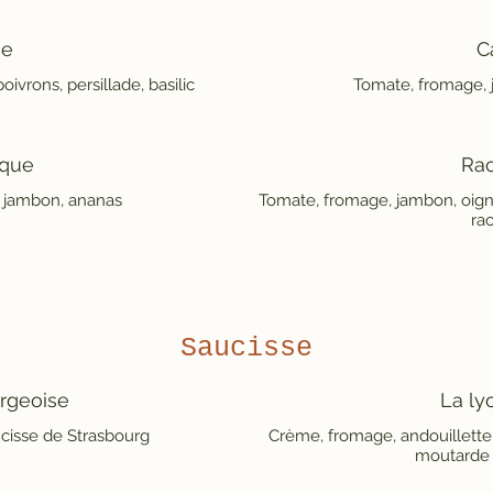
se
C
ivrons, persillade, basilic
Tomate, fromage, 
ique
Rac
 jambon, ananas
Tomate, fromage, jambon, oig
rac
Saucisse
rgeoise
La ly
cisse de Strasbourg
Crème, fromage, andouillette 
moutarde 