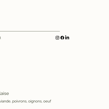
t
laise
iande, poivrons, oignons, oeuf