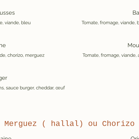
usses
B
, viande, bleu
Tomate, fromage, viande, 
ne
Mou
Tomate, fromage, viande, 
ger
ns, sauce burger, cheddar, œuf
Merguez ( hallal) ou Chorizo
aine
Ori