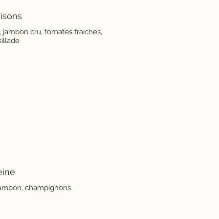
aisons
 jambon cru, tomates fraiches,
illade
eine
jambon, champignons