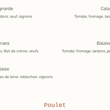
narde
Cala
rdons, œuf, oignons
Tomate, fromage, lar
nara
Balais
s, filet de crème, œufs
Tomate, fromage, lardons, j
taise
s de terre, reblochon, oignons
Poulet