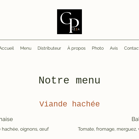
Accueil
Menu
Distributeur
À propos
Photo
Avis
Contac
Notre menu
Viande hachée
naise
Ba
e hachée, oignons, œuf
Tomate, fromage, merguez, v